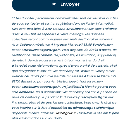
Envoyer
** Les données personnelles communiquées sont nécessaires aux fins
de vous contacter et sont enregistrées dans un fichier informatisé.
Elles sont destinées à Azur Océane Ambulance et ses sous-traitants
dans le seul but de répondre à votre message. Les données
collectées seront communiquées aux seuls destinataires suivants:
Azur Océane Ambulance 4 Impasse Pierre Loti 83150 Bandol azur-
oceane.ambulances@orange.fr. Vous disposez de droits d’accès, de
rectification, d’effacement, de portabilité, de limitation, d’opposition,
de retrait de votre consentement à tout moment et du droit
d’introduire une réclamation auprès d’une autorité de contrôle, ainsi
que d’organiser le sort de vos données post-mortem. Vous pouvez
exercer ces droits par voie postale à l'adresse 4 Impasse Pierre Loti
83150 Bandol ou par courrier électronique à l'adresse azur-
oceane.ambulances@orange.fr. Un justificatif d'identité pourra vous
être demandé. Nous conservons vos données pendant la période de
prise de contact puis pendant la durée de prescription légale aux
fins probatoires et de gestion des contentieux. Vous avez le droit de
vous inscrire sur la liste d'opposition au démarchage téléphonique,
disponible à cette adresse:
Bloctel.gouv.fr
. Consultez le site cnil.fr pour
plus d’informations sur vos droits.