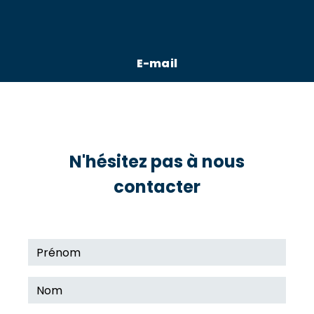
E-mail
azur-oceane.ambulances@orange.fr
N'hésitez pas à nous
contacter