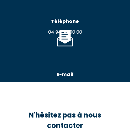
Téléphone
04 94 34 00 00
E-mail
azur-oceane.ambulances@orange.fr
N'hésitez pas à nous
contacter