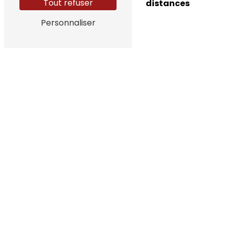
Tout refuser
distances
Transport de
femmes enceintes
Personnaliser
4 Impasse Pierre Loti, 83150 Bandol
04 94 34 00 00
azur-
oceane.ambulances@orange.fr