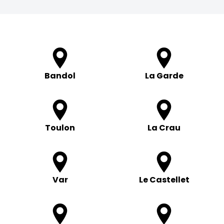
Bandol
La Garde
Toulon
La Crau
Var
Le Castellet