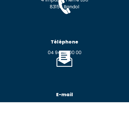
83150 Bandol
Téléphone
04 94 34 00 00
E-mail
azur-oceane.ambulances@orange.fr