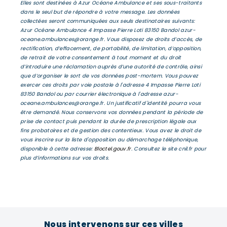
Elles sont destinées à Azur Océane Ambulance et ses sous-traitants
dans le seul but de répondre à votre message. Les données
collectées seront communiquées aux seuls destinataires suivants:
Azur Océane Ambulance 4 Impasse Pierre Loti 83150 Bandol azur-
oceane.ambulances@orange.fr. Vous disposez de droits d’accès, de
rectification, d’effacement, de portabilité, de limitation, d’opposition,
de retrait de votre consentement à tout moment et du droit
d’introduire une réclamation auprès d’une autorité de contrôle, ainsi
que d’organiser le sort de vos données post-mortem. Vous pouvez
exercer ces droits par voie postale à l'adresse 4 Impasse Pierre Loti
83150 Bandol ou par courrier électronique à l'adresse azur-
oceane.ambulances@orange.fr. Un justificatif d'identité pourra vous
être demandé. Nous conservons vos données pendant la période de
prise de contact puis pendant la durée de prescription légale aux
fins probatoires et de gestion des contentieux. Vous avez le droit de
vous inscrire sur la liste d'opposition au démarchage téléphonique,
disponible à cette adresse:
Bloctel.gouv.fr
. Consultez le site cnil.fr pour
plus d’informations sur vos droits.
Nous intervenons sur ces villes