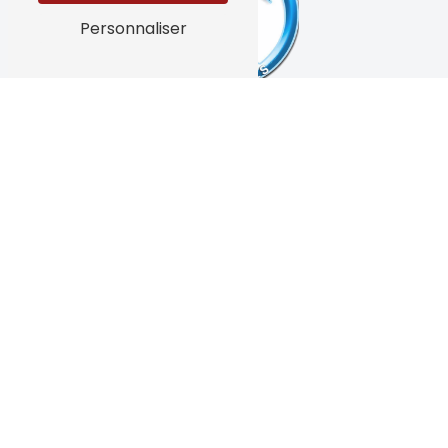
Personnaliser
4 Impasse Pierre Loti, 83150 Bandol
04 94 34 00 00
azur-
oceane.ambulances@orange.fr
Plan du site
Accueil -
Nos services d'ambulance -
Nos équipements -
Contact -
Ambulance
Ambulancier
Ambulance long trajet
Rapatriement sanitaire et familial
Transport pour kinésithérapie